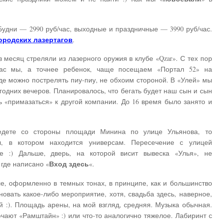
 Будни — 2990 руб/час, выходные и праздничные — 3990 руб/час.
ородских лазертагов
.
в месяц стреляли из лазерного оружия в клубе «Qzar». С тех пор
час мы, а точнее ребенок, чаще посещаем «Портал 52» на
где можно пострелять пиу-пиу, не обхоим стороной. В «Улей» мы
годних вечеров. Планировалось, что бегать будет наш сын и сын
 «примазаться» к другой компании. До 16 время было занято и
едете со стороны площади Минина по улице Ульянова, то
я
, в котором находится универсам. Пересечение с улицей
 :) Дальше, дверь, на которой висит вывеска «Улья», не
Вход здесь
 где написано «
«.
е, оформленно в темных тонах, в принципе, как и большинство
дновать какое-либо мероприятие, хотя, свадьба здесь, наверное,
ой :). Площадь арены, на мой взгляд, средняя. Музыка обычная.
ючают «Рамштайн» :) или что-то аналогично тяжелое. Лабиринт с