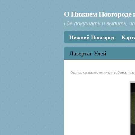
О Нижнем Новгороде и
Где покушать и выпить, ч
Меню
Перейти к содержанию
Нижний Новгород
Карт
Лазертаг Улей
Оценка, как развлечения для ребенка, лаз