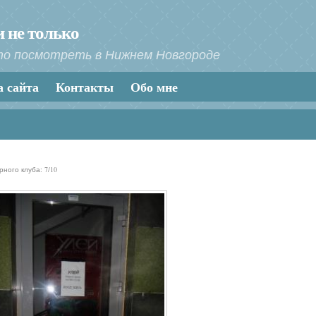
 не только
то посмотреть в Нижнем Новгороде
а сайта
Контакты
Обо мне
ерного клуба:
7
/
10