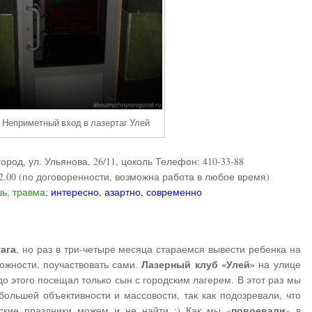
Неприметный вход в лазертаг Улей
город
, ул.
Ульянова, 26/11, цоколь
Телефон:
410-33-88
22.00 (по договоренности, возможна работа в любое время)
ь, травма;
интересно, азартно, современно
тага
, но раз в три-четыре месяца стараемся вывести ребенка на
Лазерный клуб «Улей»
ожности, поучаствовать сами.
на улице
о этого посещал только сын с городским лагерем. В этот раз мы
ольшей объективности и массовости, так как подозревали, что
повоевали
кие праздники можем и не найти :) Как мы «
» в