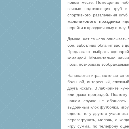
новом месте. Помещение небо
вечных подтекающих труб и
спортивного развлечения клу
мальчикового праздника
иде
перейти к праздничному столу.
Думаю, нет смысла описывать 
боя, заботливо облачит вас в д
Предлагают выбрать сценарий
командой. Моментально начин
позы, позировать воображаем
Начинается игра, включается о
большой, интересный, сложный.
друга искать. В лабиринте нуж
или даже преградой. Поэтому
нашем случае не обошлось б
выдранный клок футболки, игру
одного, то у другого участник
перезагружать, мелочь, а ког
игру сумма, по телефону оцен