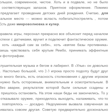
льшое, современное, чистое. Хоть и в подвале, но не было
 соответствующих запахов. Приятное оформление. Помимо
для
б предлагает проведение детских дней рождения. Считаю,
альное место — можно всласть побегать/пострелять , потом
микроволновка и кулер
 Есть даже
.
правила игры, персонал прекрасно все объяснит перед началом
оспехи с датчиками, вручит и подключит фантастическое оружие.
 хоть «каждый сам за себя», хоть «взятие базы противника»
аешь чувствовать себя крутым Рембо, принимать эффектные
ым фотографам.
глушительная музыка и бегом в лабиринт. В «Улье» он довольно
 Настолько большой, что 2-3 игрока просто подолгу будут друг
но много бегать, есть опасность столкновения с другим игроком
 нужно быть осторожным, внимательным и осмотрительным. В
ез аварии, результатом которой были сильные ссадины и
 пришлось остановить. На этом наши беды не закончились. То у
а отказывало оружие, приходилось выходить, налаживать, что-то
да повторялось — досадно. Недоумение вызвала озвученная за
ивалась совсем другая. Советую предварительно досконально