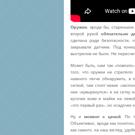
Оружие
, вроде бы, старенькое
обязательно д
второй рукой
сделана ради безопасности, ч
закрывали датчики. Под коне
выстрелов не было. Не пересчи
Может быть, нам так «повезло»
того, что оружеи не стрелял
намного легче обнаружить, в 
сеткой, там стоят некие «экспо
нее «кувыркнулся» и на сетку н
кусочек кожи и майки на лево
«это первый раз», но осадочек о
момент с ценой
Ну и
. По т
Объективно, вроде как понятно
как самого, на наш взгляд, удо