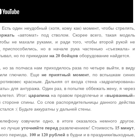
. Есть один неудобный (хотя, кому как) момент, чтобы стрелять,
ержать
«автомат» под стволом. Скорее всего, такая модель
тобы не махали руками, и ради того, чтобы второй рукой не
ц приспособились, но в начале рука частенько «съезжала» и
на 20 бойцов
тывал, но по прикидкам
оборудование найдется.
, но за полчаса нам приходилось раза по четыре выйти, в виду
не приятный момент
о или глючило. Еще
, по вспышкам синих
противовес красным. Дальняя от входа стена «задрапирована»
наты» для антуража. Один раз, в попытке оббежать жену, я через
царапина
вырванный
алетел. Итог:
на правом предплечье и «
»
й стороне спины. Со слов распорядительницы данного действа
стался :( Будьте аккуратны у дальней стены.
елефону озвучили одно, в итоге оказалось немного другое.
уточняйте перед
15 минут
, но лучше
развлечением! Стоимость
,
100 и 120 рублей
бного периода,
в будни и в праздники/выходные,