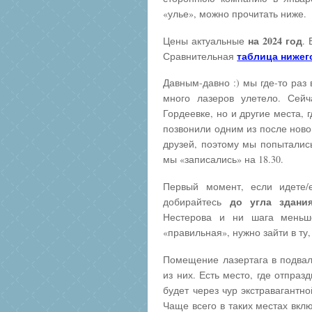
«улье», можно прочитать ниже.
на 2024 год
Цены актуальные
.
таблица нижег
Сравнительная
Давным-давно :) мы где-то раз 
много лазеров улетело. Сей
Гордеевке, но и другие места, 
позвонили одним из после ново
друзей, поэтому мы попытались
мы «записались» на 18.30.
Первый момент, если идете/
до угла здани
добирайтесь
Нестерова и ни шага меньше
«правильная», нужно зайти в ту,
Помещение лазертага в подвал
из них. Есть место, где отпраз
будет через чур экстравагантн
Чаще всего в таких местах вкл