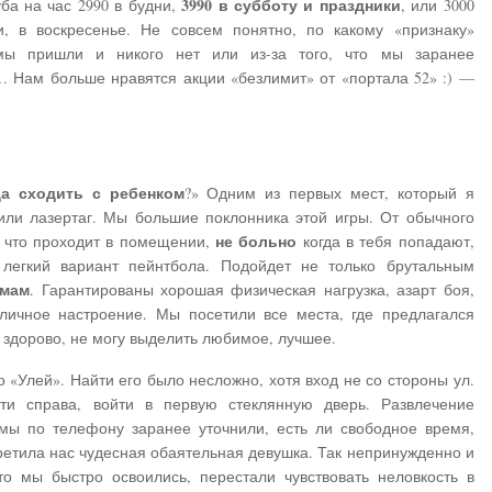
3990 в субботу и праздники
ба на час 2990 в будни,
, или 3000
и, в воскресенье. Не совсем понятно, по какому «признаку»
 мы пришли и никого нет или из-за того, что мы заранее
 Нам больше нравятся акции «безлимит» от «портала 52» :) —
да сходить с ребенком
?» Одним из первых мест, который я
ли лазертаг. Мы большие поклонника этой игры. От обычного
не больно
, что проходит в помещении,
когда в тебя попадают,
легкий вариант пейнтбола. Подойдет не только брутальным
амам
. Гарантированы хорошая физическая нагрузка, азарт боя,
личное настроение. Мы посетили все места, где предлагался
е здорово, не могу выделить любимое, лучшее.
 «Улей». Найти его было несложно, хотя вход не со стороны ул.
ти справа, войти в первую стеклянную дверь. Развлечение
мы по телефону заранее уточнили, есть ли свободное время,
третила нас чудесная обаятельная девушка. Так непринужденно и
о мы быстро освоились, перестали чувствовать неловкость в