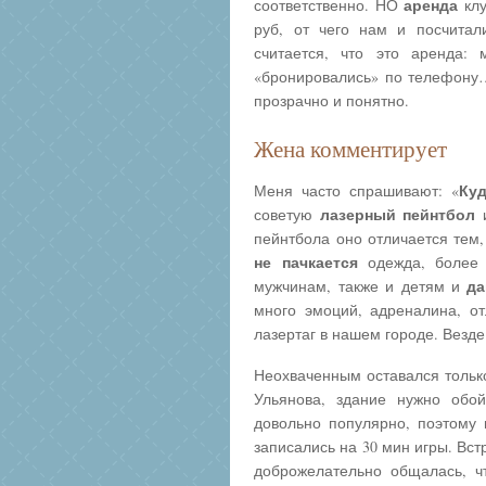
аренда
соответственно. НО
клу
руб, от чего нам и посчитал
считается, что это аренда:
«бронировались» по телефону…
прозрачно и понятно.
Жена комментирует
Ку
Меня часто спрашивают: «
лазерный пейнтбол
советую
и
пейнтбола оно отличается тем
не пачкается
одежда, более 
д
мужчинам, также и детям и
много эмоций, адреналина, от
лазертаг в нашем городе. Везд
Неохваченным оставался только
Ульянова, здание нужно обой
довольно популярно, поэтому 
записались на 30 мин игры. Вс
доброжелательно общалась, чт