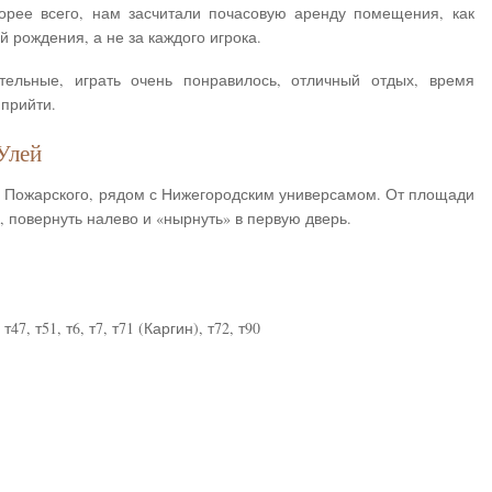
орее всего, нам засчитали почасовую аренду помещения, как
 рождения, а не за каждого игрока.
ельные, играть очень понравилось, отличный отдых, время
 прийти.
 Улей
 Пожарского, рядом с Нижегородским универсамом. От площади
 повернуть налево и «нырнуть» в первую дверь.
т47, т51, т6, т7, т71 (Каргин), т72, т90