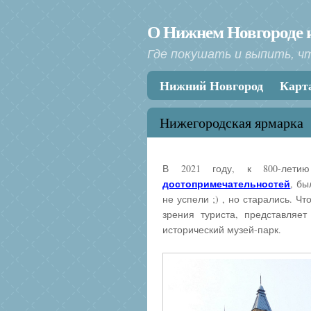
О Нижнем Новгороде и
Где покушать и выпить, ч
Меню
Перейти к содержанию
Нижний Новгород
Карт
Нижегородская ярмарка
В 2021 году, к 800-лети
достопримечательностей
, бы
не успели ;) , но старались. Ч
зрения туриста, представляет
исторический музей-парк.