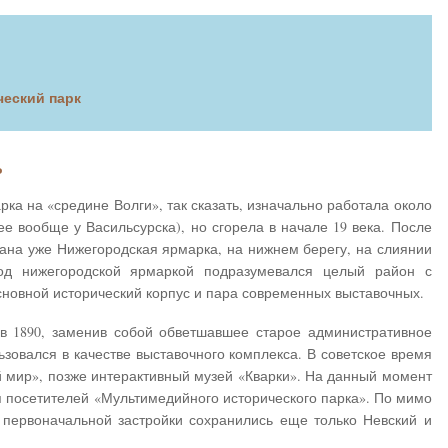
еский парк
ь
рка на «средине Волги», так сказать, изначально работала около
е вообще у Васильсурска), но сгорела в начале 19 века. После
ована уже Нижегородская ярмарка, на нижнем берегу, на слиянии
под нижегородской ярмаркой подразумевался целый район с
сновной исторический корпус и пара современных выставочных.
в 1890, заменив собой обветшавшее старое административное
ьзовался в качестве выставочного комплекса. В советское время
 мир», позже интерактивный музей «Кварки». На данный момент
 посетителей «Мультимедийного исторического парка». По мимо
 первоначальной застройки сохранились еще только Невский и