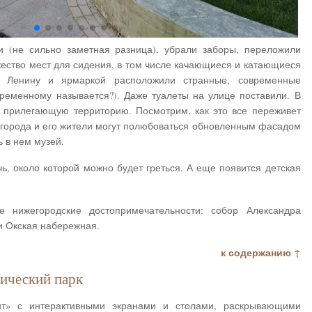
и (не сильно заметная разница), убрали заборы, переложили
жество мест для сидения, в том числе качающиеся и катающиеся
м Ленину и ярмаркой расположили странные, современные
временному называется?). Даже туалеты на улице поставили. В
, прилегающую территорию. Посмотрим, как это все переживет
овгорода и его жители могут полюбоваться обновленным фасадом
ь в нем музей.
ь, около которой можно будет греться. А еще появится детская
е нижегородские достопримечательности: собор Александра
и Окская набережная.
к содержанию ↑
ический парк
нт» с интерактивными экранами и столами, раскрывающими