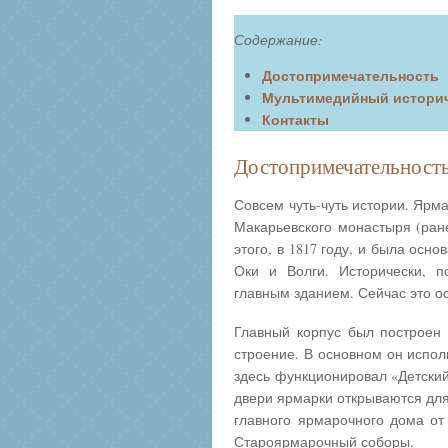
Содержание:
Достопримечательность
Мультимедийный историч
Контакты
Достопримечательност
Совсем чуть-чуть истории. Ярма
Макарьевского монастыря (ране
этого, в 1817 году, и была осн
Оки и Волги. Исторически, 
главным зданием. Сейчас это о
Главный корпус был построен 
строение. В основном он испол
здесь функционировал «Детский
двери ярмарки открываются для
главного ярмарочного дома от
Староярмарочный соборы.